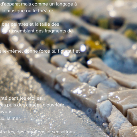
t d'apparat mais comme un langage à
, la musique ou le théâtre.
 des peintres et la taille des
es en rassemblant des fragments de
'elle-même, donne force au figuratif et
nté dans les étoiles,
es puis des années d'ouvrière
voris:
ux, la mer.
traites, des émotions et sensations