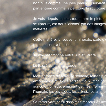
non plus comme une jolie peau qui servirai
part entière comme la peinture, la sculpture
Je vois, depuis, la mosaïque entre le pictural
sculpteurs, car nous "disons" par des imag
matières.
Cette matière, ici souvent minérale, parle d
tout son sens à l'abstrait.
Je n'ai pas tranché entre l'un et l'autre.
Le Passé est mon fil rouge.
Mon enfance de rêveuse solitaire, le nez pla
entourée de musique et d'animaux imaginair
agricole nomade, émanent de mes thèmes fa
l'humain, les paysages, les arbres, les anima
Se retrouvent aussi dans mes mosaïques abs