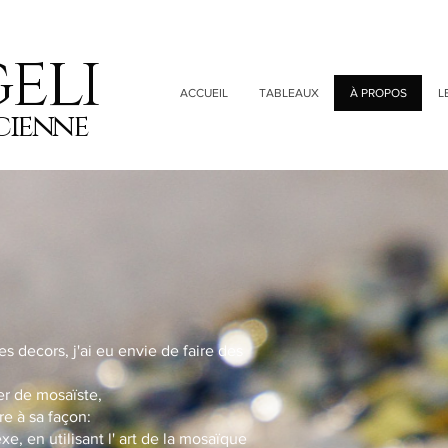
eli
ACCUEIL
TABLEAUX
À PROPOS
L
cienne
s decors, j'ai eu envie de faire des
er de mosaïste,
e à sa façon:
e, en utilisant l' art de la mosaïque