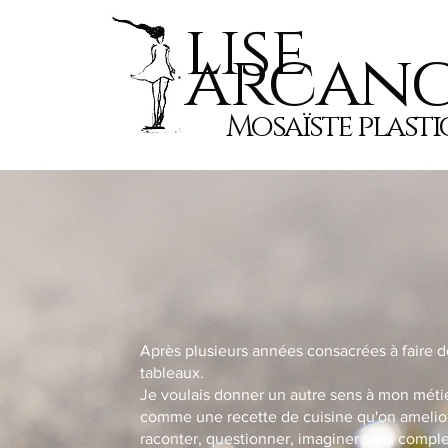
lise
arcang
Mosaïste plasti
Après plusieurs années consacrées à faire de
tableaux.
Je voulais donner un autre sens à mon méti
comme une recette de cuisine qu'on amelior
raconter, questionner, imaginer sans complex