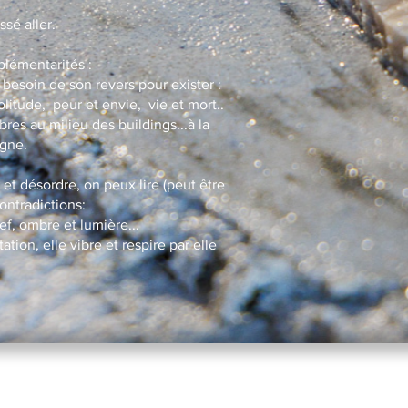
ssé aller.
plémentarités :
 besoin de son revers pour exister :
olitude, peur et envie, vie et mort..
es au milieu des buildings...à la
agne.
et désordre, on peux lire (peut être
ntradictions:
ief, ombre et lumière...
ation, elle vibre et respire par elle