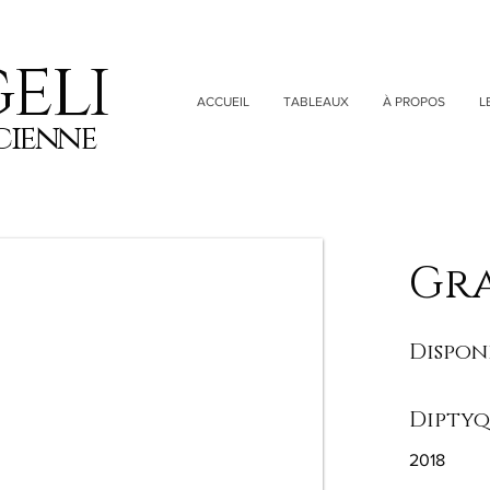
eli
ACCUEIL
TABLEAUX
À PROPOS
L
cienne
Gra
Dispon
Dipty
2018