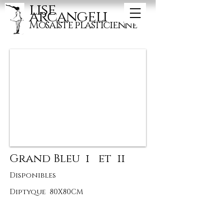
lise
arcangeli
Mosaïste plasticienne
Grand Bleu i et ii
Disponibles
Diptyque 80X80CM